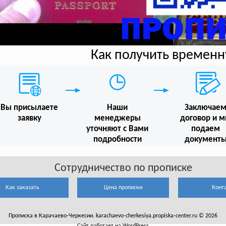
Как получить времен
Вы присылаете
Наши
Заключае
заявку
менеджеры
договор и 
уточняют с Вами
подаем
подробности
документ
Сотрудничество по прописке
Как заказать
Цена прописки
Конт
Прописка в Карачаево-Черкесии. karachaevo-cherkesiya.propiska-center.ru © 2026
Сайт работает на WordPress