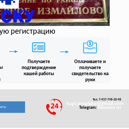
ную регистрацию
м
Получаете
Оплачиваете и
мы
подтверждение
получаете
нашей работы
свидетельство на
ы
руки
Тел. 7-937-796-30-96
kupi.propisku@gmail.com
акты
Telegram:
Нажмите тут