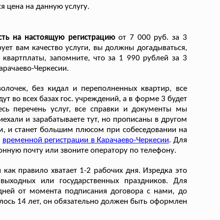
я цена на данную услугу.
сть на настоящую регистрацию
от 7 000 руб. за 3
ует вам качество услуги, вы должны догадываться,
квартплаты, запомните, что за 1 990 рублей за 3
арачаево-Черкесии.
олочек, без кидал и переполненных квартир, все
ут во всех базах гос. учреждений, а в форме 3 будет
сь перечень услуг, все справки и документы мы
ехали и зарабатываете тут, но прописаны в другом
м, и станет большим плюсом при собеседовании на
я
временной регистрации в Карачаево-Черкесии
. Для
нную почту или звоните оператору по телефону.
как правило хватает 1-2 рабочих дня. Изредка это
выходных или государственных праздников. Для
дней от момента подписания договора с нами, до
илось 14 лет, он обязательно должен быть оформлен