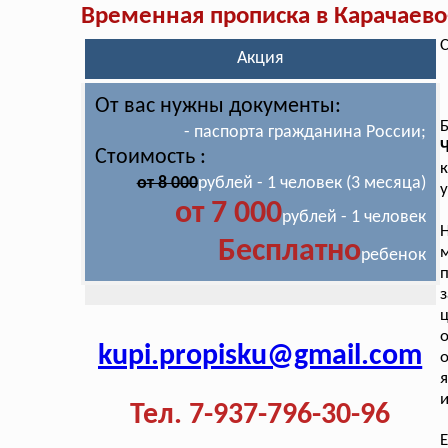
Временная прописка в Карачаево
С
Акция
От вас нужны документы:
- паспорта гражданина России;
Стоимость :
к
от 8 000
рублей - 1 человек (3 месяца)
у
от 7 000
рублей - 1 человек
Бесплатно
ребенок
п
з
ц
о
kupi.propisku@gmail.com
я
и
Тел. 7-937-796-30-96
Е