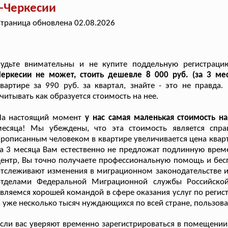
-Черкесии
траница обновлена 02.08.2026
Будьте внимательны и не купите поддельную регистрац
Черкесии не может, стоить дешевле 8 000 руб. (за 3 ме
вартире за 990 руб. за квартал, знайте - это не правд
читывать как образуется стоимость на нее.
На настоящий момент
у нас самая маленькая стоимость 
месяца! Мы убеждены, что эта стоимость является спр
рописанным человеком в квартире увеличивается цена кварт
а 3 месяца Вам естественно не предложат подлинную врем
ентр, Вы точно получаете профессиональную помощь и бес
тслеживают изменения в миграционном законодательстве и
отделами Федеральной Миграционной службы Российской
вляемся хорошей командой в сфере оказания услуг по регис
 уже несколько тысяч нуждающихся по всей стране, пользо
сли вас уверяют временно зарегистрироваться в помещении з