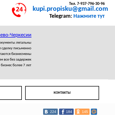
Тел. 7-937-796-30-96
kupi.propisku@gmail.com
Telegram:
Нажмите тут
аево-Черкесии
документы легальны
 сделку письменно
агаются бизнесмены
м все без задержек
бизнес более 7 лет
КОНТАКТЫ
224
184
145