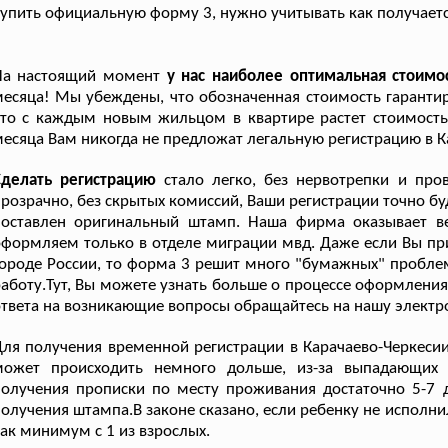
упить официальную форму 3, нужно учитывать как получаетс
На настоящий момент
у нас наиболее оптимальная стоимо
есяца! Мы убеждены, что обозначенная стоимость гарантир
то с каждым новым жильцом в квартире растет стоимость 
есяца Вам никогда не предложат легальную регистрацию в К
Сделать регистрацию
стало легко, без нервотрепки и пров
розрачно, без скрытых комиссий, Ваши регистрации точно буд
поставлен оригинальный штамп. Наша фирма оказывает ве
формляем только в отделе миграции мвд. Даже если Вы при
ороде России, то форма 3 решит много "бумажных" пробле
аботу.Тут, Вы можете узнать больше о процессе оформлени
твета на возникающие вопросы обращайтесь на нашу электро
ля получения временной регистрации в Карачаево-Черкесии 
может происходить немного дольше, из-за выпадающих 
олучения прописки по месту проживания достаточно 5-7 
олучения штампа.В законе сказано, если ребенку не исполн
ак минимум с 1 из взрослых.