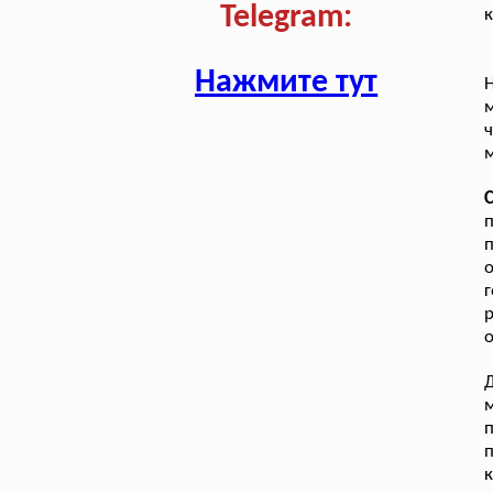
Telegram:
к
Нажмите тут
м
ч
м
п
о
г
р
о
Д
п
п
к